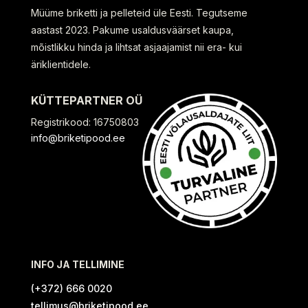
Müüme briketti ja pelleteid üle Eesti. Tegutseme
aastast 2023. Pakume usaldusväärset kaupa,
mõistlikku hinda ja lihtsat asjaajamist nii era- kui
äriklientidele.
KÜTTEPARTNER OÜ
Registrikood: 16750803
info@briketipood.ee
INFO JA TELLIMINE
(+372) 666 0020
tellimus@briketipood.ee